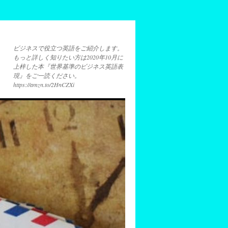
ビジネスで役立つ英語をご紹介します。
もっと詳しく知りたい方は2020年10月に
上梓した本『世界基準のビジネス英語表
現』をご一読ください。
https://amzn.to/2HnCZXi