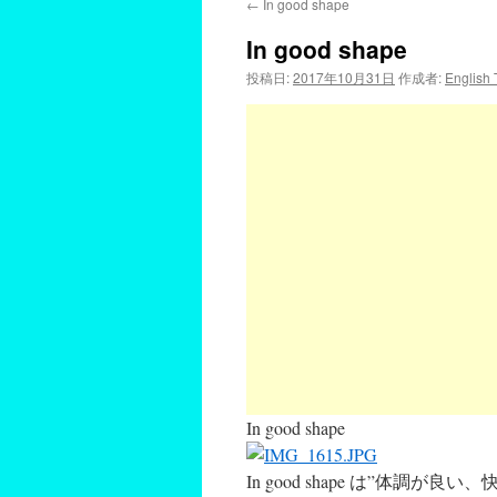
←
In good shape
In good shape
投稿日:
2017年10月31日
作成者:
English
In good shape
In good shape は”体