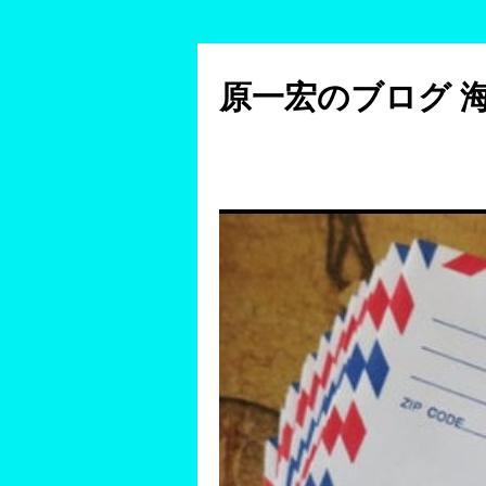
コ
ン
原一宏のブログ 
テ
ン
ツ
へ
ス
キ
ッ
プ