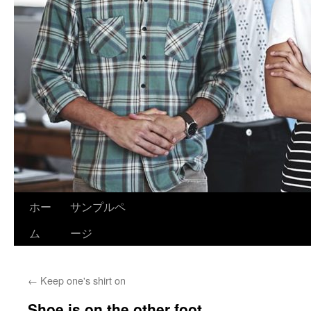
ホー
サンプルペ
ム
ージ
←
Keep one's shirt on
Shoe is on the other foot