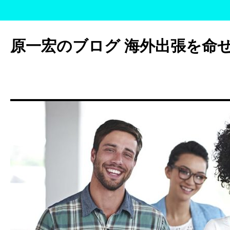
コ
ン
原一宏のブログ 海外出張を命
テ
ン
ツ
へ
ス
キ
ッ
プ