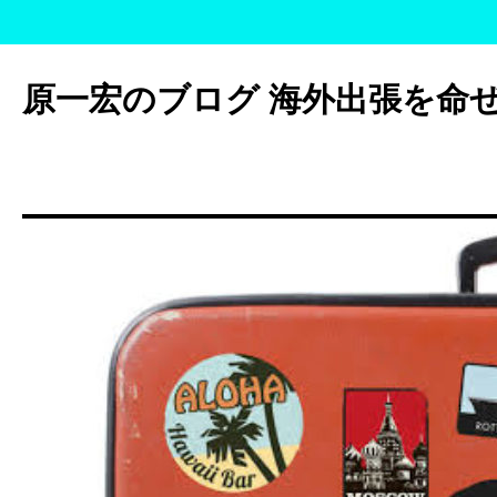
コ
ン
原一宏のブログ 海外出張を命
テ
ン
ツ
へ
ス
キ
ッ
プ