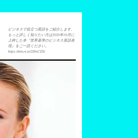
ビジネスで役立つ英語をご紹介します。
もっと詳しく知りたい方は2020年10月に
上梓した本『世界基準のビジネス英語表
現』をご一読ください。
https://amzn.to/2HnCZXi