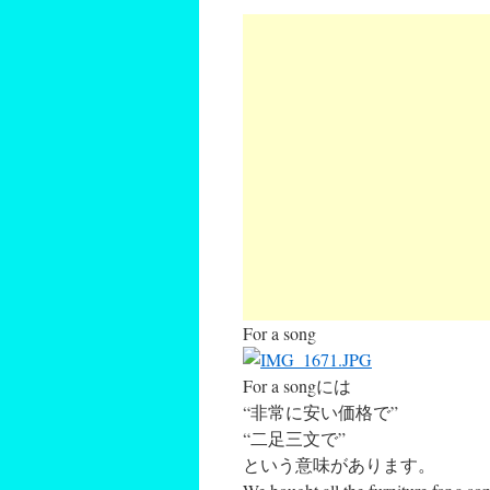
For a song
For a songには
“非常に安い価格で”
“二足三文で”
という意味があります。