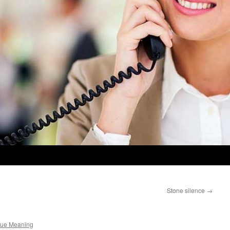
Stone silence
→
rue Meaning