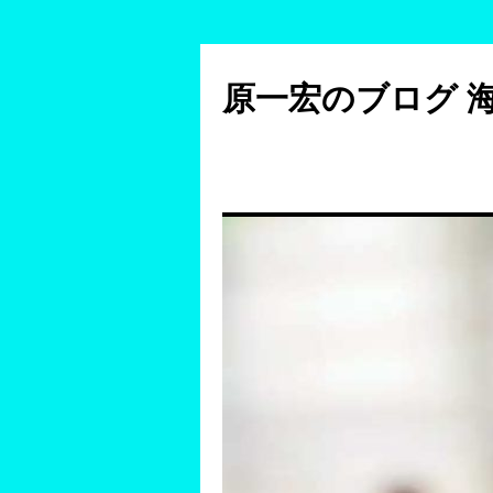
コ
ン
原一宏のブログ 
テ
ン
ツ
へ
ス
キ
ッ
プ