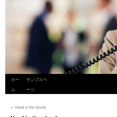
ホー
サンプルペ
ム
ージ
←
Head in the clouds