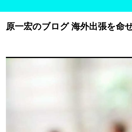
コ
ン
原一宏のブログ 海外出張を命
テ
ン
ツ
へ
ス
キ
ッ
プ