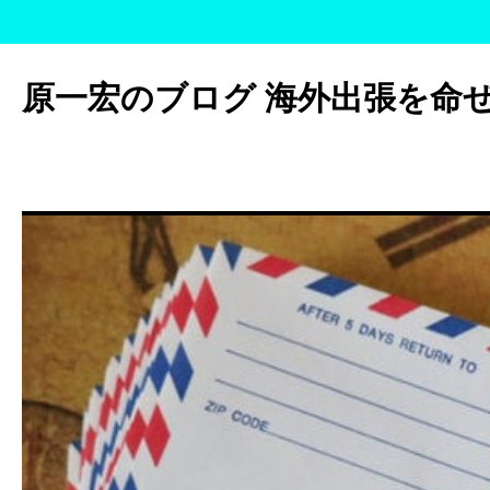
コ
ン
原一宏のブログ 海外出張を命
テ
ン
ツ
へ
ス
キ
ッ
プ