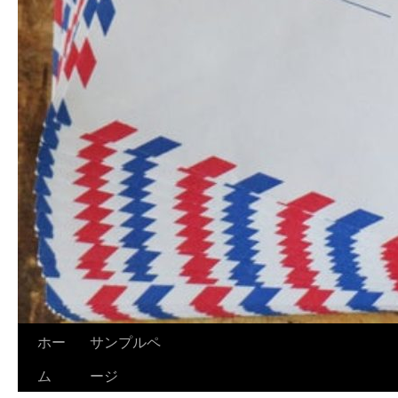
ホー
サンプルペ
ム
ージ