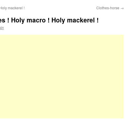
Holy mackerel !
Clothes-horse
→
s ! Holy macro ! Holy mackerel !
ain