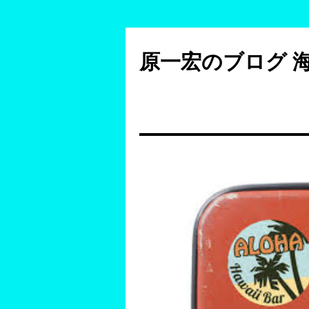
コ
ン
原一宏のブログ 
テ
ン
ツ
へ
ス
キ
ッ
プ