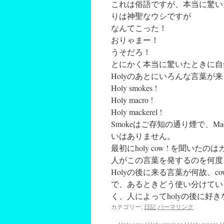
これは俗語ですが、
本当に驚い
りは神聖なウシですが
なんてこった！
おりゃまー！
うそだろ！
とにかく本当に驚いたときに自
Holyのあとにいろんな言葉が
Holy smokes !
Holy macro !
Holy mackerel !
Smokeはご存知の通り煙で、Ma
いはありません。
最初にholy cow ! を聞
人がこの言葉を発するのを何度
Holyの後に来る言葉が何故、cow
で、あるときどう使い分けてい
く、人によってholyの後に好
カテゴリー:
日記
パーマリンク