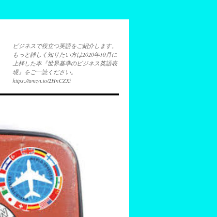
ビジネスで役立つ英語をご紹介します。
もっと詳しく知りたい方は2020年10月に
上梓した本『世界基準のビジネス英語表
現』をご一読ください。
https://amzn.to/2HnCZXi