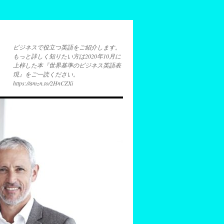
ビジネスで役立つ英語をご紹介します。
もっと詳しく知りたい方は2020年10月に
上梓した本『世界基準のビジネス英語表
現』をご一読ください。
https://amzn.to/2HnCZXi