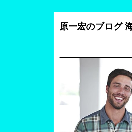
コ
ン
原一宏のブログ 
テ
ン
ツ
へ
ス
キ
ッ
プ