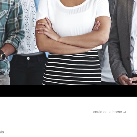
could eat a horse
→
ain