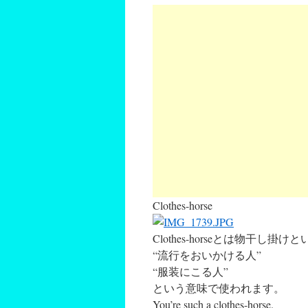
Clothes-horse
Clothes-horseとは物干し
“流行をおいかける人”
“服装にこる人”
という意味で使われます。
You’re such a clothes-horse.