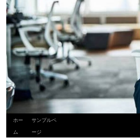
ホー
サンプルペ
ム
ージ