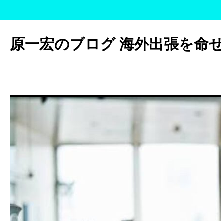
コ
ン
原一宏のブログ 海外出張を命
テ
ン
ツ
へ
ス
キ
ッ
プ