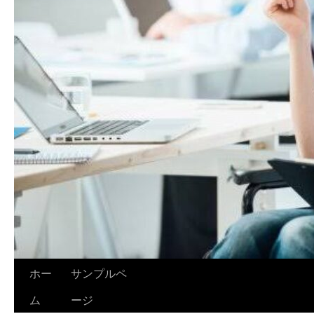
ホー
サンプルペ
ム
ージ