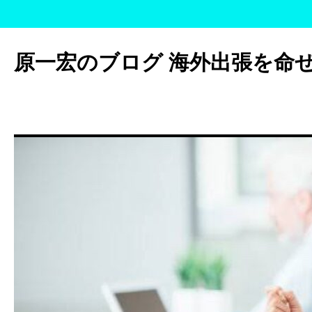
コ
ン
原一宏のブログ 海外出張を命
テ
ン
ツ
へ
ス
キ
ッ
プ