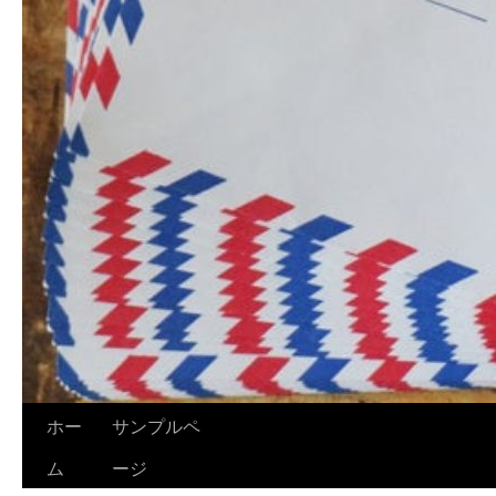
ホー
サンプルペ
ム
ージ