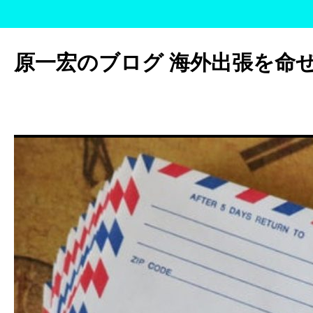
コ
ン
原一宏のブログ 海外出張を命
テ
ン
ツ
へ
ス
キ
ッ
プ