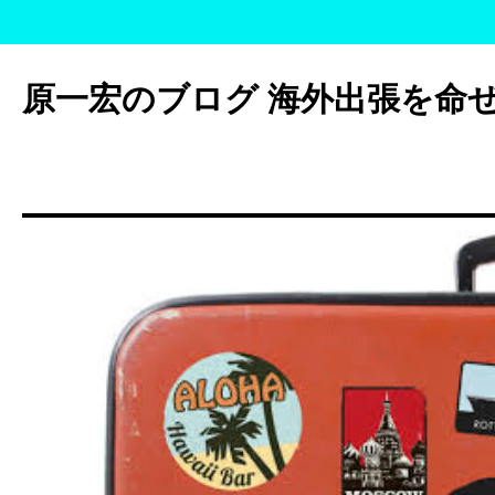
コ
ン
原一宏のブログ 海外出張を命
テ
ン
ツ
へ
ス
キ
ッ
プ