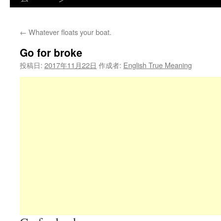
←
Whatever floats your boat.
Go for broke
投稿日:
2017年11月22日
作成者:
English True Meaning