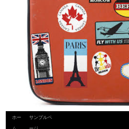
ホー
サンプルペ
ム
ージ