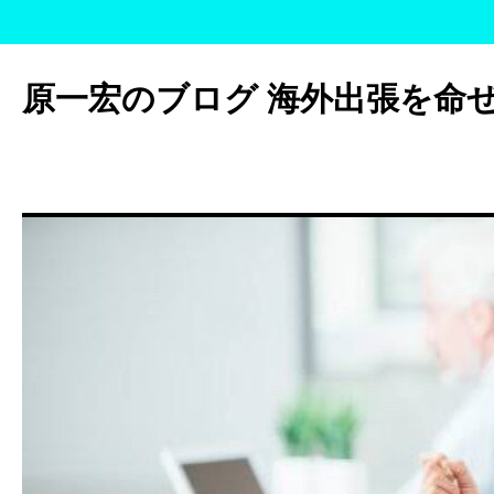
コ
ン
原一宏のブログ 海外出張を命
テ
ン
ツ
へ
ス
キ
ッ
プ