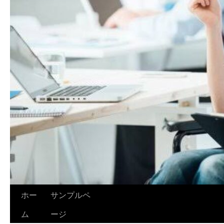
ホー
サンプルペ
ム
ージ