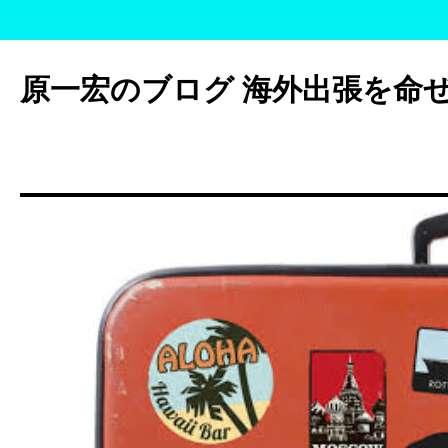
コ
ン
原一宏のブログ 海外出張を命
テ
ン
ツ
へ
ス
キ
ッ
プ