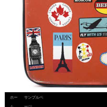
ホー
サンプルペ
ム
ージ