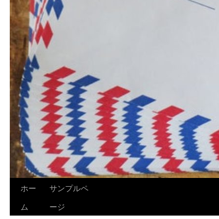
ホー
サンプルペ
ム
ージ