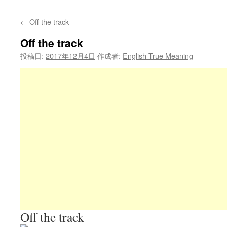
←
Off the track
Off the track
投稿日:
2017年12月4日
作成者:
English True Meaning
Off the track