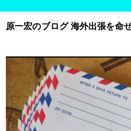
コ
ン
原一宏のブログ 海外出張を命
テ
ン
ツ
へ
ス
キ
ッ
プ