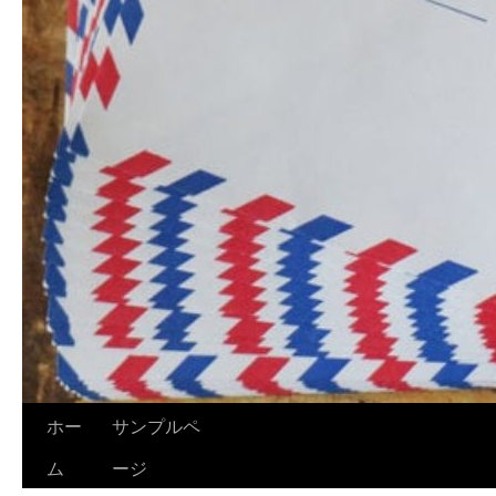
ホー
サンプルペ
ム
ージ