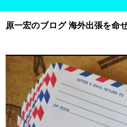
コ
ン
原一宏のブログ 海外出張を命
テ
ン
ツ
へ
ス
キ
ッ
プ