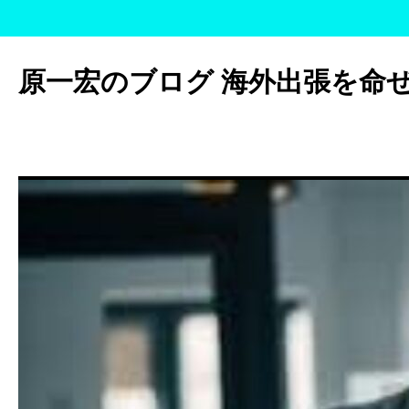
コ
ン
原一宏のブログ 海外出張を命
テ
ン
ツ
へ
ス
キ
ッ
プ