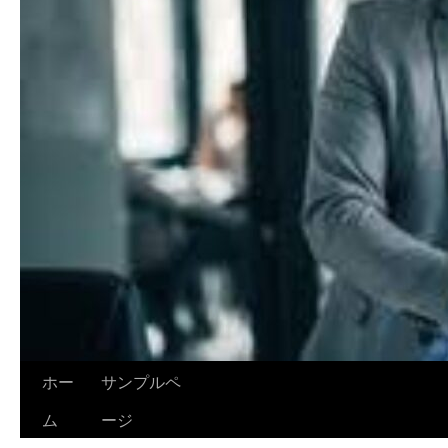
ホー
サンプルペ
ム
ージ