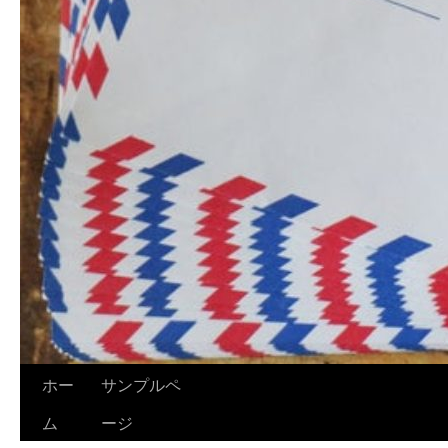
ホー
サンプルペ
ム
ージ