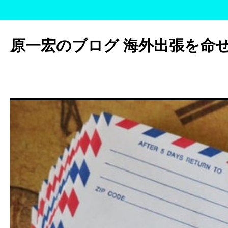
コ
ン
原一宏のブログ 海外出張を命
テ
ン
ツ
へ
ス
キ
ッ
プ