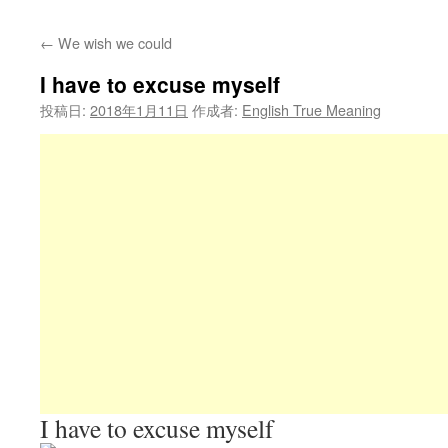
←
We wish we could
I have to excuse myself
投稿日:
2018年1月11日
作成者:
English True Meaning
I have to excuse myself