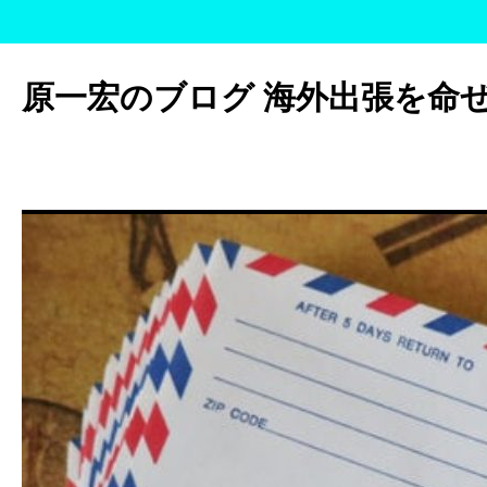
コ
ン
原一宏のブログ 海外出張を命
テ
ン
ツ
へ
ス
キ
ッ
プ