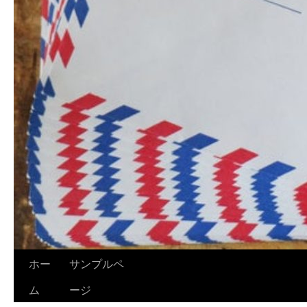
ホー
サンプルペ
ム
ージ