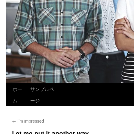
ホー
サンプルペ
ム
ージ
←
I’m impressed
Let me put it another way