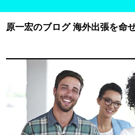
コ
ン
原一宏のブログ 海外出張を命
テ
ン
ツ
へ
ス
キ
ッ
プ