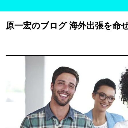
コ
ン
原一宏のブログ 海外出張を命
テ
ン
ツ
へ
ス
キ
ッ
プ