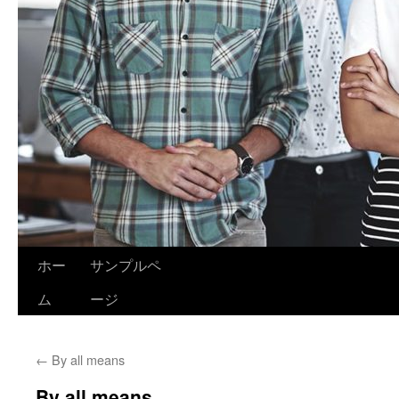
ホー
サンプルペ
ム
ージ
←
By all means
By all means