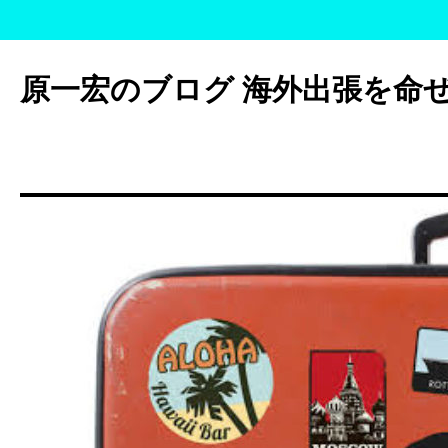
コ
ン
原一宏のブログ 海外出張を命
テ
ン
ツ
へ
ス
キ
ッ
プ