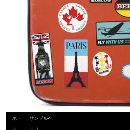
ホー
サンプルペ
ム
ージ