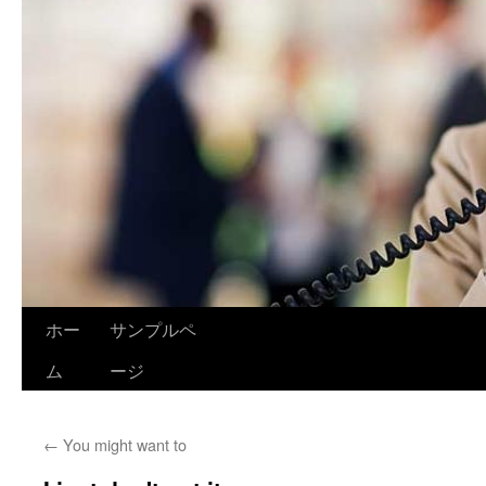
ホー
サンプルペ
ム
ージ
←
You might want to