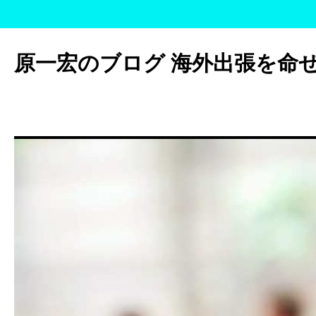
コ
ン
原一宏のブログ 海外出張を命
テ
ン
ツ
へ
ス
キ
ッ
プ