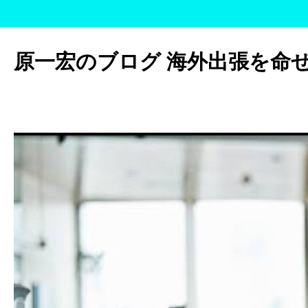
コ
ン
原一宏のブログ 海外出張を命
テ
ン
ツ
へ
ス
キ
ッ
プ