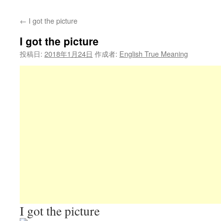
←
I got the picture
I got the picture
投稿日:
2018年1月24日
作成者:
English True Meaning
I got the picture