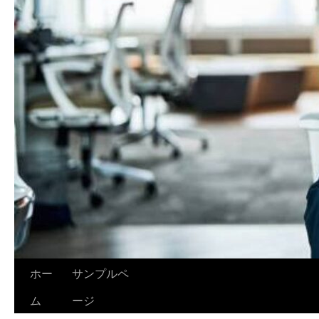
ホー
サンプルペ
ム
ージ