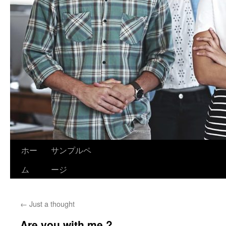
ホー
サンプルペ
ム
ージ
←
Just a thought
Are you with me ?