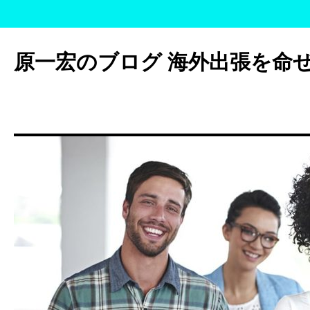
コ
ン
原一宏のブログ 海外出張を命
テ
ン
ツ
へ
ス
キ
ッ
プ