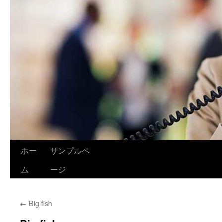
ホー
サンプルペ
ム
ージ
←
Big fish