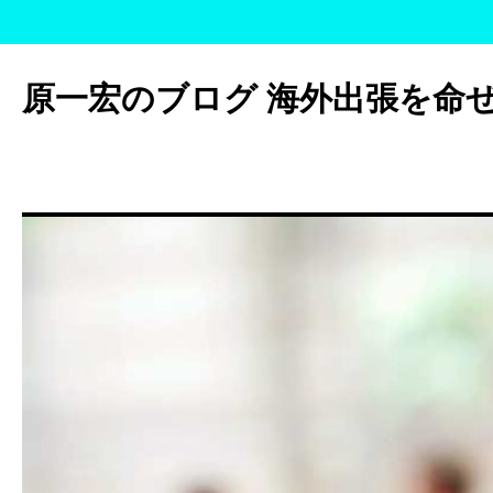
コ
ン
原一宏のブログ 海外出張を命
テ
ン
ツ
へ
ス
キ
ッ
プ