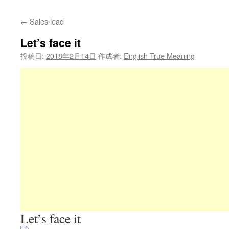
←
Sales lead
Let’s face it
投稿日:
2018年2月14日
作成者:
English True Meaning
Let’s face it