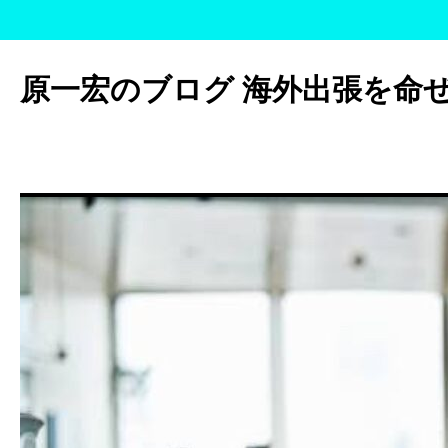
コ
ン
原一宏のブログ 海外出張を命
テ
ン
ツ
へ
ス
キ
ッ
プ