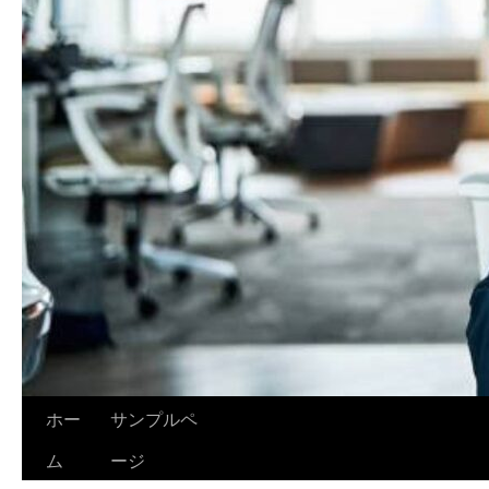
ホー
サンプルペ
ム
ージ