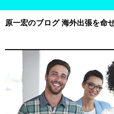
コ
ン
原一宏のブログ 海外出張を命
テ
ン
ツ
へ
ス
キ
ッ
プ