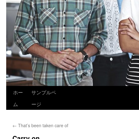
ホー
サンプルペ
ム
ージ
←
That’s been taken care of
Carry on