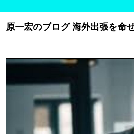
コ
ン
原一宏のブログ 海外出張を命
テ
ン
ツ
へ
ス
キ
ッ
プ