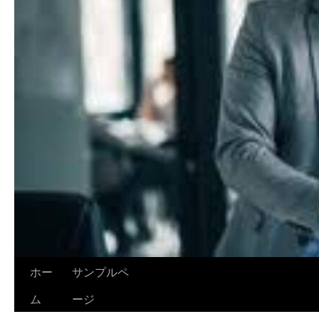
ホー
サンプルペ
ム
ージ