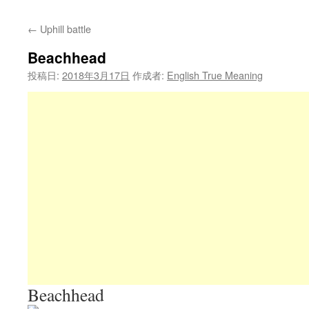
←
Uphill battle
Beachhead
投稿日:
2018年3月17日
作成者:
English True Meaning
Beachhead