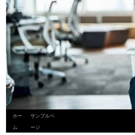
ホー
サンプルペ
ム
ージ