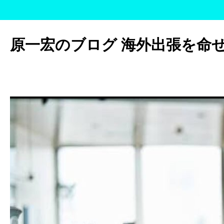
コ
ン
原一宏のブログ 海外出張を命
テ
ン
ツ
へ
ス
キ
ッ
プ