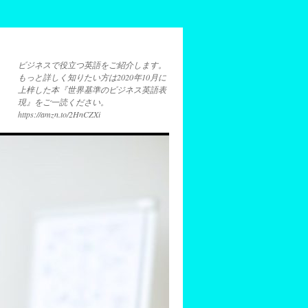
ビジネスで役立つ英語をご紹介します。
もっと詳しく知りたい方は2020年10月に
上梓した本『世界基準のビジネス英語表
現』をご一読ください。
https://amzn.to/2HnCZXi