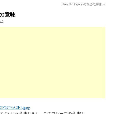
How did it go ? の本当の意味
→
本当の意味
ain
には”ことが進む”という意味もあり、このフレーズの意味は