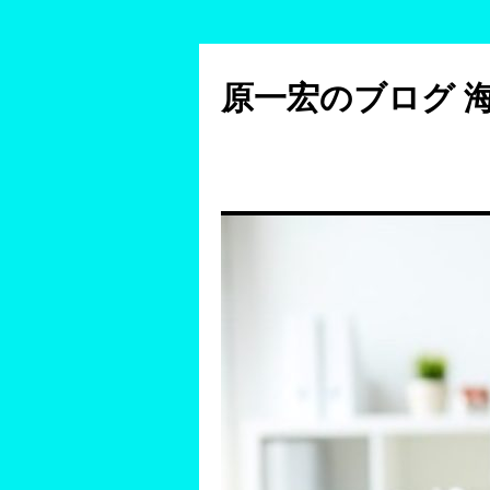
コ
ン
原一宏のブログ 
テ
ン
ツ
へ
ス
キ
ッ
プ