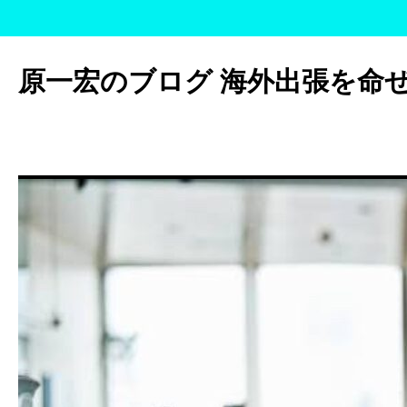
コ
ン
原一宏のブログ 海外出張を命
テ
ン
ツ
へ
ス
キ
ッ
プ