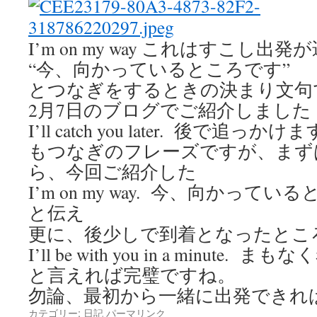
I’m on my way これはすこし
“今、向かっているところです”
とつなぎをするときの決まり文句
2月7日のブログでご紹介しました
I’ll catch you later.
後で追っかけま
もつなぎのフレーズですが、まず
ら、今回ご紹介した
I’m on my way.
今、向かっている
と伝え
更に、後少しで到着となったとこ
I’ll be with you in a minute.
まもなく
と言えれば完璧ですね。
勿論、最初から一緒に出発できれ
カテゴリー:
日記
パーマリンク