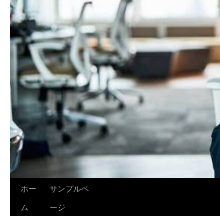
ホー
サンプルペ
ム
ージ