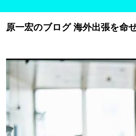
コ
ン
原一宏のブログ 海外出張を命
テ
ン
ツ
へ
ス
キ
ッ
プ