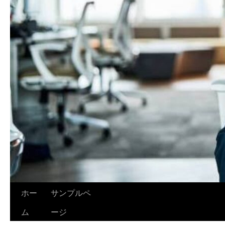
ホー
サンプルペ
ム
ージ