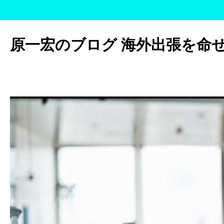
コ
ン
原一宏のブログ 海外出張を命
テ
ン
ツ
へ
ス
キ
ッ
プ