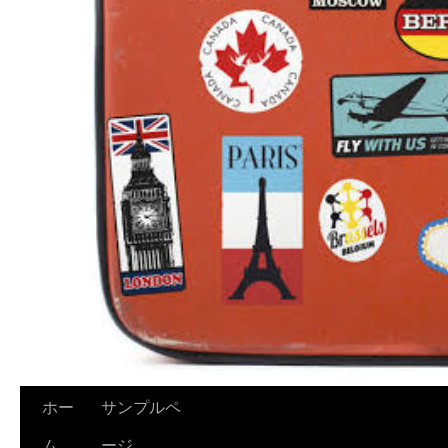
ホー
サンプルペ
ム
ージ