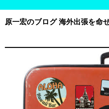
コ
ン
原一宏のブログ 海外出張を命
テ
ン
ツ
へ
ス
キ
ッ
プ