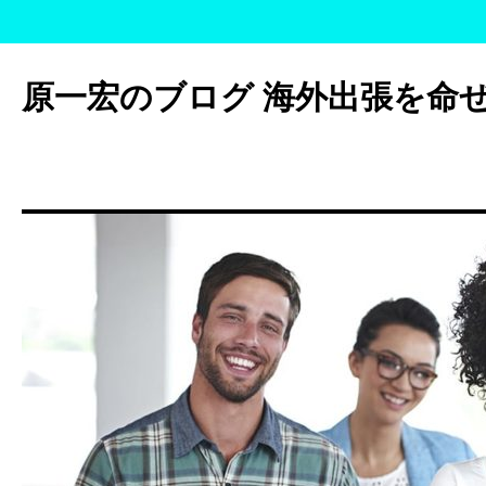
コ
ン
原一宏のブログ 海外出張を命
テ
ン
ツ
へ
ス
キ
ッ
プ