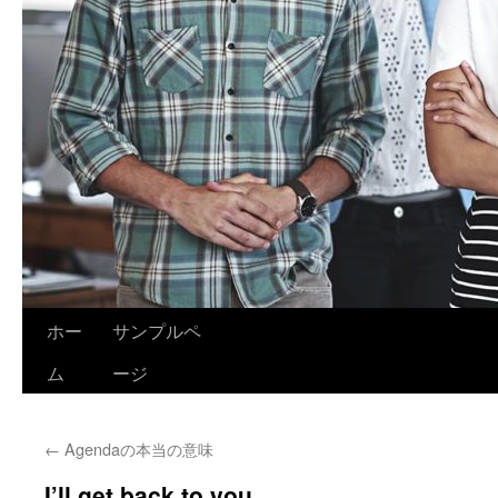
ホー
サンプルペ
ム
ージ
←
Agendaの本当の意味
I’ll get back to you