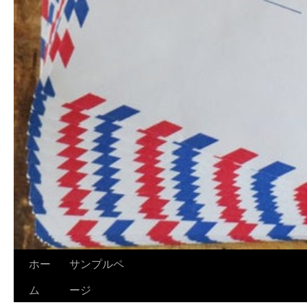
ホー
サンプルペ
ム
ージ