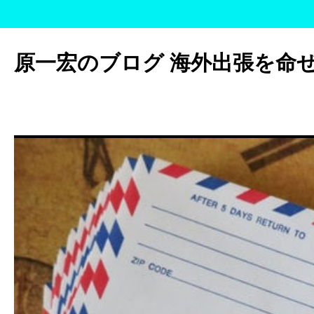
コ
ン
原一宏のブログ 海外出張を命
テ
ン
ツ
へ
ス
キ
ッ
プ