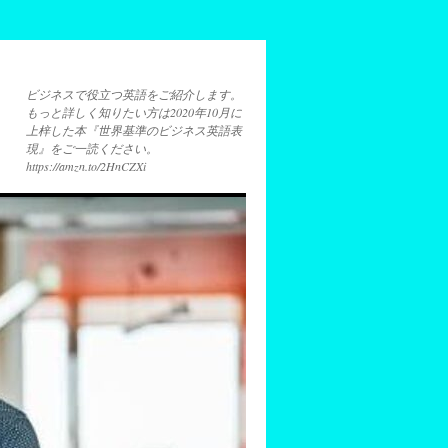
ビジネスで役立つ英語をご紹介します。
もっと詳しく知りたい方は2020年10月に
上梓した本『世界基準のビジネス英語表
現』をご一読ください。
https://amzn.to/2HnCZXi