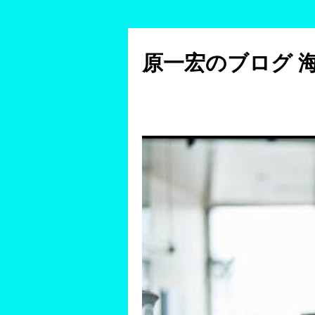
コ
ン
原一宏のブログ 
テ
ン
ツ
へ
ス
キ
ッ
プ