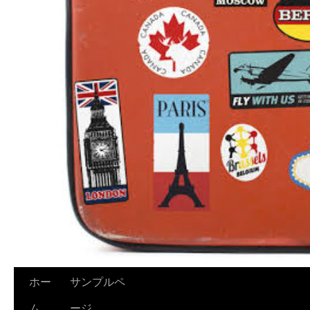
ホー
サンプルペ
ム
ージ