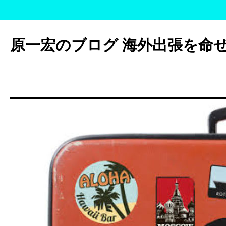
コ
ン
原一宏のブログ 海外出張を命
テ
ン
ツ
へ
ス
キ
ッ
プ