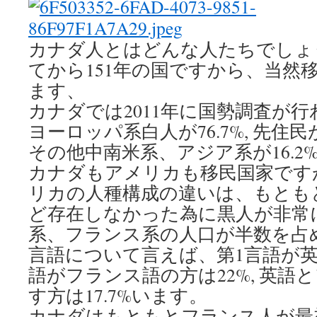
カナダ人とはどんな人たちでしょ
てから151年の国ですから、当然
ます、
カナダでは2011年に国勢調査が
ヨーロッパ系白人が76.7%, 先住民が4.
その他中南米系、アジア系が16.2
カナダもアメリカも移民国家です
リカの人種構成の違いは、もとも
ど存在しなかった為に黒人が非常
系、フランス系の人口が半数を占
言語について言えば、第1言語が英語
語がフランス語の方は22%, 英語
す方は17.7%います。
カナダはもともとフランス人が最