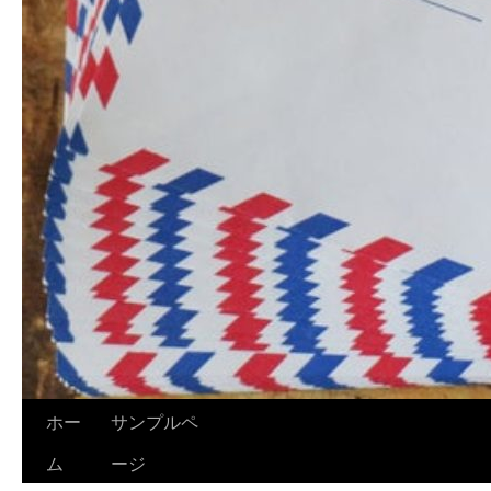
ホー
サンプルペ
ム
ージ