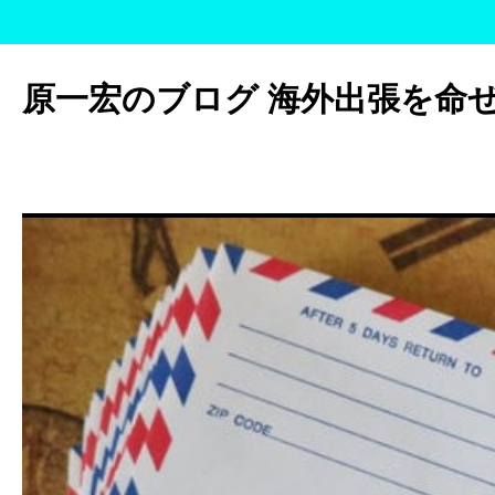
コ
ン
原一宏のブログ 海外出張を命
テ
ン
ツ
へ
ス
キ
ッ
プ