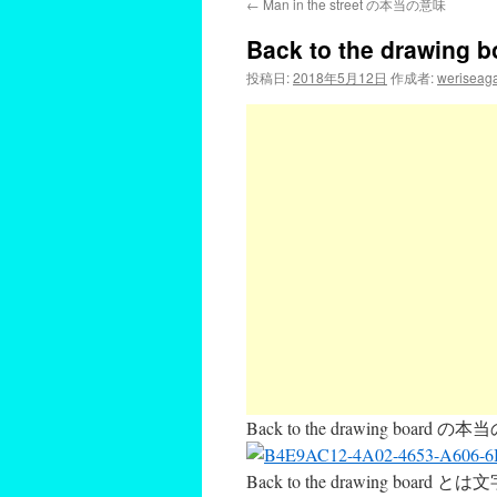
←
Man in the street の本当の意味
Back to the drawin
投稿日:
2018年5月12日
作成者:
weriseag
Back to the drawing board 
Back to the drawing