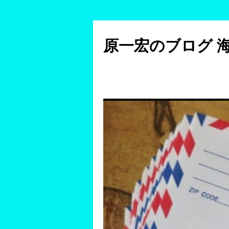
コ
ン
原一宏のブログ 
テ
ン
ツ
へ
ス
キ
ッ
プ