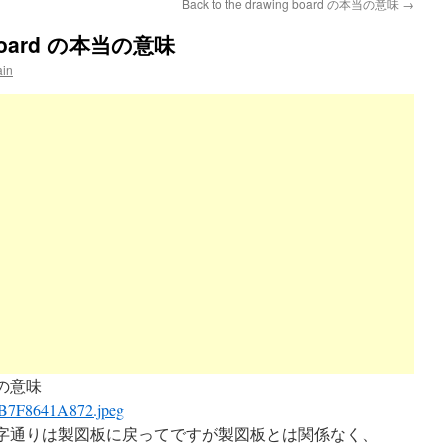
Back to the drawing board の本当の意味
→
g board の本当の意味
ain
の本当の意味
 board とは文字通りは製図板に戻ってですが製図板とは関係なく、