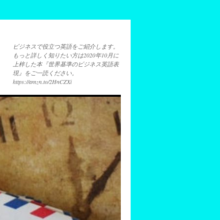
ビジネスで役立つ英語をご紹介します。
もっと詳しく知りたい方は2020年10月に
上梓した本『世界基準のビジネス英語表
現』をご一読ください。
https://amzn.to/2HnCZXi