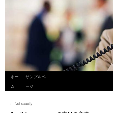
ホー
サンプルペ
ム
ージ
←
Not exactly