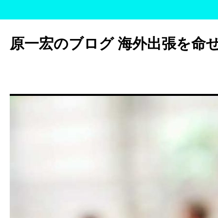
コ
ン
原一宏のブログ 海外出張を命
テ
ン
ツ
へ
ス
キ
ッ
プ