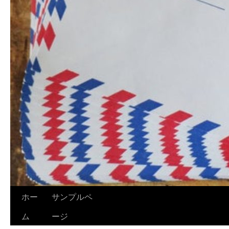
ホー
サンプルペ
ム
ージ