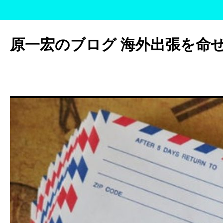
コ
ン
原一宏のブログ 海外出張を命
テ
ン
ツ
へ
ス
キ
ッ
プ