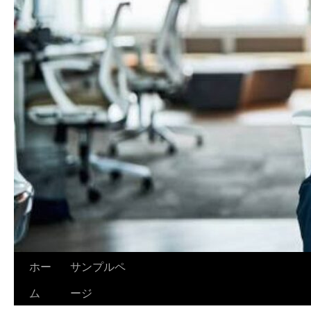
ホー
サンプルペ
ム
ージ