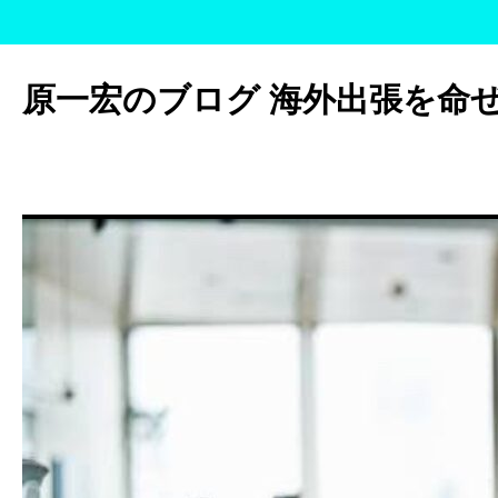
コ
ン
原一宏のブログ 海外出張を命
テ
ン
ツ
へ
ス
キ
ッ
プ