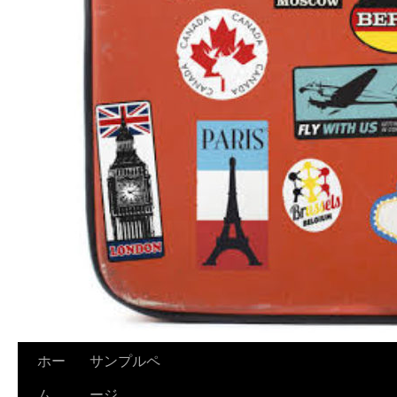
ホー
サンプルペ
ム
ージ