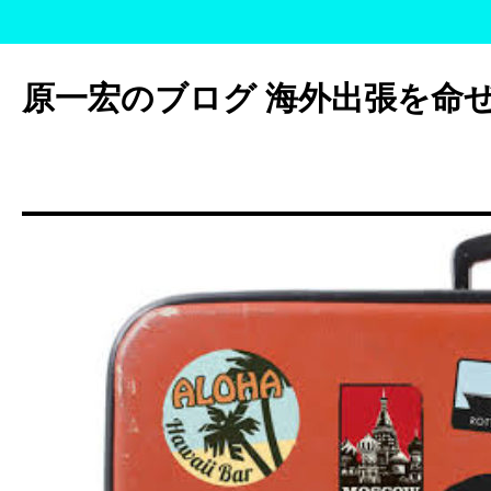
コ
ン
原一宏のブログ 海外出張を命
テ
ン
ツ
へ
ス
キ
ッ
プ