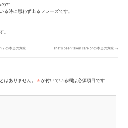
の?”
いる時に思わず出るフレーズです。
す。
is man ? の本当の意味
That’s been taken care of の本当の意味
→
※
とはありません。
が付いている欄は必須項目です