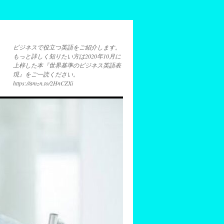
ビジネスで役立つ英語をご紹介します。
もっと詳しく知りたい方は2020年10月に
上梓した本『世界基準のビジネス英語表
現』をご一読ください。
https://amzn.to/2HnCZXi