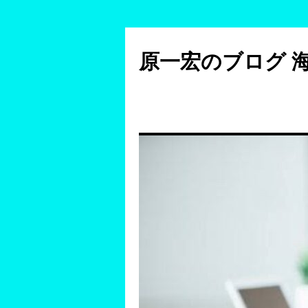
コ
ン
原一宏のブログ 
テ
ン
ツ
へ
ス
キ
ッ
プ