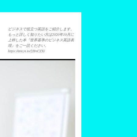
ビジネスで役立つ英語をご紹介します。
もっと詳しく知りたい方は2020年10月に
上梓した本『世界基準のビジネス英語表
現』をご一読ください。
https://amzn.to/2HnCZXi