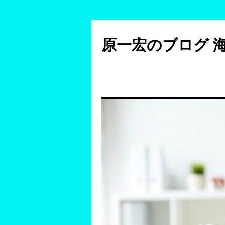
コ
ン
原一宏のブログ 
テ
ン
ツ
へ
ス
キ
ッ
プ