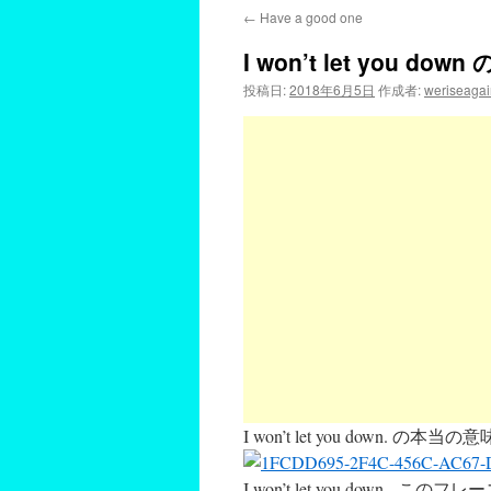
←
Have a good one
I won’t let you do
投稿日:
2018年6月5日
作成者:
weriseagai
I won’t let you down. の本当の意
I won’t let you do