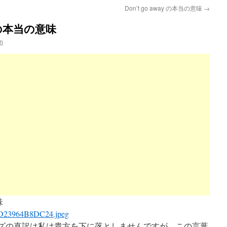
Don’t go away の本当の意味
→
wn の本当の意味
n
味
wn. このフレーズの直訳は私は貴方を下に落としませんですが、この言葉