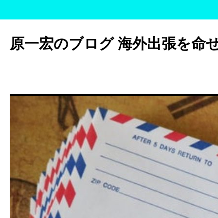
コ
ン
原一宏のブログ 海外出張を命
テ
ン
ツ
へ
ス
キ
ッ
プ