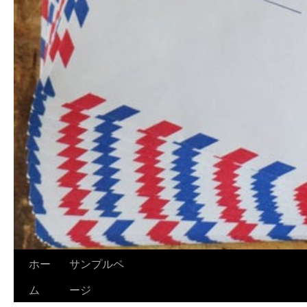
ホー
サンプルペ
ム
ージ