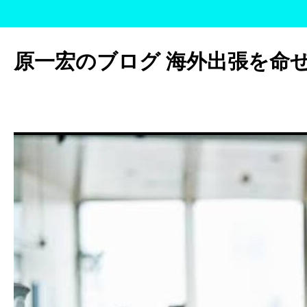
コ
ン
原一宏のブログ 海外出張を命
テ
ン
ツ
へ
ス
キ
ッ
プ