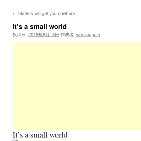
←
Flattery will get you nowhere
It’s a small world
投稿日:
2018年6月18日
作成者:
weriseagain
It’s a small world