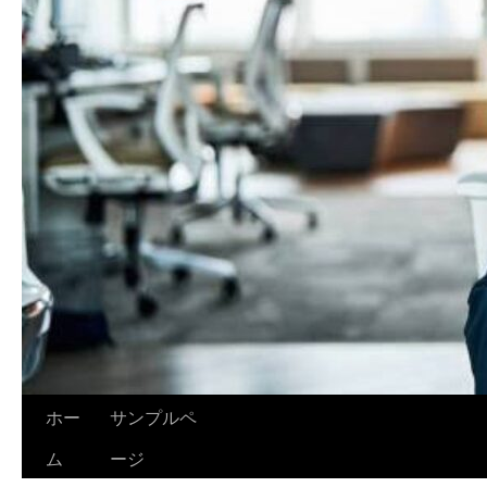
ホー
サンプルペ
ム
ージ