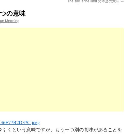
The sky is the limit の本当の意味
→
もう一つの意味
rue Meaning
字通りは線を引くという意味ですが、もう一つ別の意味があることを