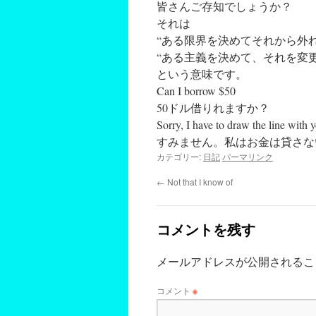
皆さんご存知でしょうか？
それは
“ある限界を決めてそれから外
“ある主義を決めて、それを変
という意味です。
Can I borrow $50
50ドル借りれますか？
Sorry, I have to draw the line with 
すみません。私はお金は貸さな
カテゴリー:
日記
パーマリンク
←
Not that I know of
コメントを残す
メールアドレスが公開されるこ
コメント
※