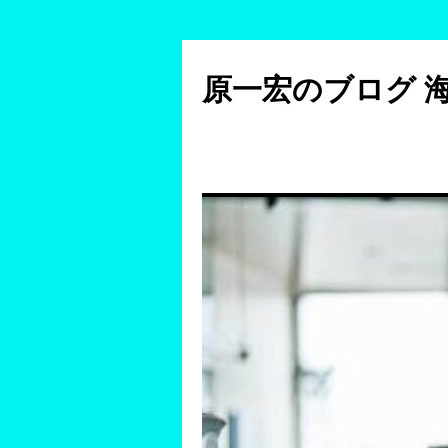
コ
ン
原一宏のブログ 
テ
ン
ツ
へ
ス
キ
ッ
プ