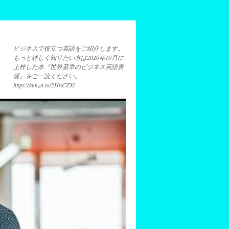
ビジネスで役立つ英語をご紹介します。
もっと詳しく知りたい方は2020年10月に
上梓した本『世界基準のビジネス英語表
現』をご一読ください。
https://amzn.to/2HnCZXi