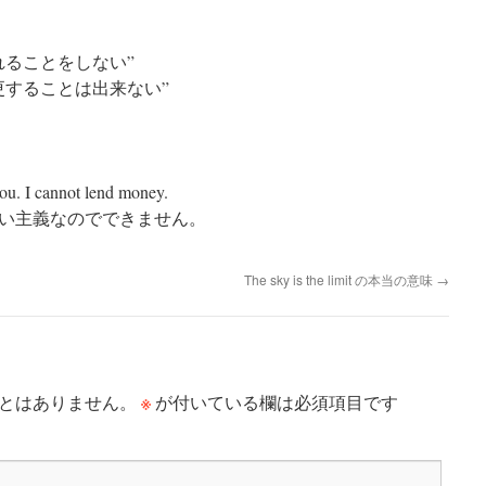
れることをしない”
更することは出来ない”
you. I cannot lend money.
い主義なのでできません。
The sky is the limit の本当の意味
→
※
とはありません。
が付いている欄は必須項目です